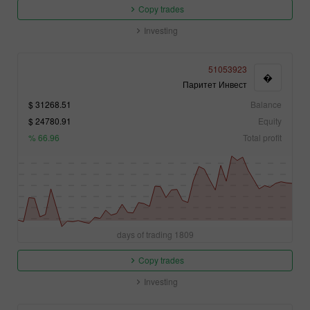
Copy trades
Investing
51053923
�
Паритет Инвест
31268.51 $
Balance
24780.91 $
Equity
66.96 %
Total profit
1809 days of trading
Copy trades
Investing