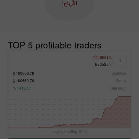
الأرباح
!
TOP 5 profitable traders
22186610
T
TradeSun
100663.78 $
Balance
100663.78 $
Equity
1413.17 %
Total profit
1003 days of trading