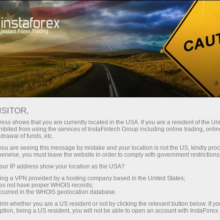
للمستثمرين
نظام الفوركس كوبي
أفضل 5 متداولين
أفضل 5 متداولين
ISITOR,
ess shows that you are currently located in the USA. If you are a resident of the Uni
ibited from using the services of InstaFintech Group including online trading, online
drawal of funds, etc.
k you are seeing this message by mistake and your location is not the US, kindly pro
فتح حساب تداول
herwise, you must leave the website in order to comply with government restrictions
ur IP address show your location as the USA?
فتح حساب تجريبي
sing a VPN provided by a hosting company based in the United States;
oes not have proper WHOIS records;
occurred in the WHOIS geolocation database.
irm whether you are a US resident or not by clicking the relevant button below. If y
ption, being a US resident, you will not be able to open an account with InstaForex