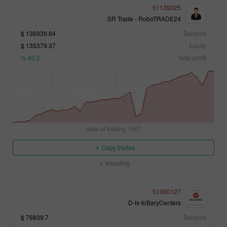
51139325
SR Trade - RoboTRADE24
136939.84 $
Balance
135379.37 $
Equity
40.2 %
Total profit
1507 days of trading
Copy trades
Investing
51360127
D-fx-toBaryCenters
76839.7 $
Balance