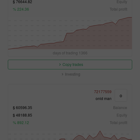
76644.82 $
Equity
224.36 %
Total profit
1366 days of trading
Copy trades
Investing
72177559
o
onid man
60596.35 $
Balance
48188.85 $
Equity
892.12 %
Total profit