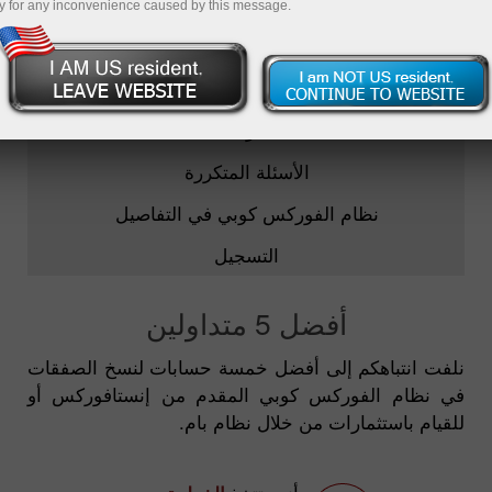
y for any inconvenience caused by this message.
الفوركس كوبي
أفضل 5 متداولين
المراقبة
الأسئلة المتكررة
نظام الفوركس كوبي في التفاصيل
التسجيل
أفضل 5 متداولين
نلفت انتباهكم إلى أفضل خمسة حسابات لنسخ الصفقات
في نظام الفوركس كوبي المقدم من إنستافوركس أو
للقيام باستثمارات من خلال نظام بام.