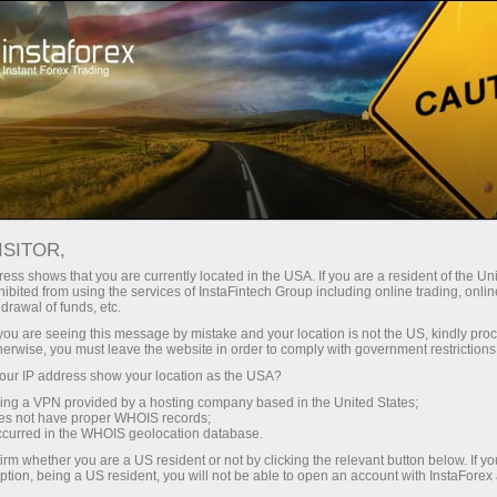
Promo
Kontes
Trade Wise, Win Device
ISITOR,
Menangkan gadget
ess shows that you are currently located in the USA. If you are a resident of the Uni
ibited from using the services of InstaFintech Group including online trading, online
Apple atau Samsung!
drawal of funds, etc.
k you are seeing this message by mistake and your location is not the US, kindly pro
herwise, you must leave the website in order to comply with government restrictions
iPhone, iPad, atau Samsung Galaxy Tab —
ur IP address show your location as the USA?
salah satu perangkat berteknologi tinggi ini
sing a VPN provided by a hosting company based in the United States;
dapat menjadi milik anda.
oes not have proper WHOIS records;
Bergabung dengan undian berhadiah kami dan
occurred in the WHOIS geolocation database.
uji keberuntungan anda!
irm whether you are a US resident or not by clicking the relevant button below. If y
ption, being a US resident, you will not be able to open an account with InstaForex