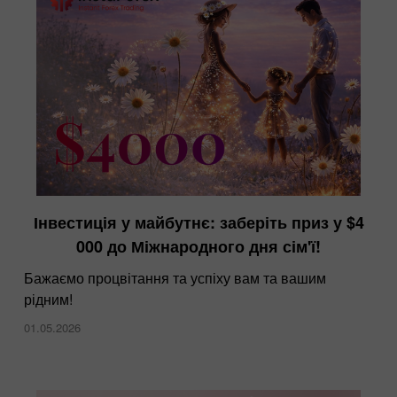
Інвестиція у майбутнє: заберіть приз у $4
ІнстаФорекс на виставці Dubai Forex Expo
000 до Міжнародного дня сім'ї!
28.11.2024
Бажаємо процвітання та успіху вам та вашим
рідним!
01.05.2026