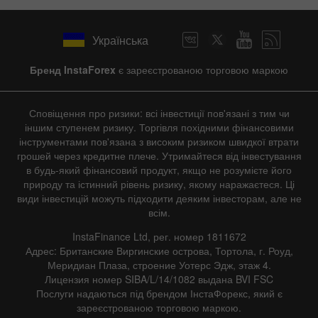
Українська
Бренд InstaForex
є зареєстрованою торговою маркою
Сповіщення про ризики: всі інвестиції пов'язані з тим чи
іншим ступенем ризику. Торгівля похідними фінансовими
інструментами пов'язана з високим ризиком швидкої втрати
грошей через кредитне плече. Утримайтеся від інвестування
в будь-який фінансовий продукт, якщо не розумієте його
природу та істинний рівень ризику, якому наражаєтеся. Ці
види інвестицій можуть підходити деяким інвесторам, але не
всім.
InstaFinance Ltd, рег. номер 1811672
Адрес: Британские Виргинские острова, Тортола, г. Роуд,
Меридиан Плаза, строение Уотерс Эдж, этаж 4.
Лицензия номер SIBA/L/14/1082 выдана BVI FSC
Послуги надаються під брендом ІнстаФорекс, який є
зареєстрованою торговою маркою.