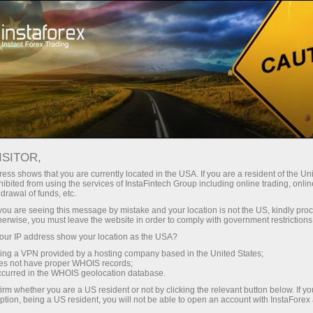
Про компанію
Новини компанії
ISITOR,
ess shows that you are currently located in the USA. If you are a resident of the Uni
ibited from using the services of InstaFintech Group including online trading, online
drawal of funds, etc.
Новини ІнстаФорекс
k you are seeing this message by mistake and your location is not the US, kindly pro
herwise, you must leave the website in order to comply with government restrictions
Хочете знати про всі актуальні події, конкурси та
ur IP address show your location as the USA?
зміни торгового розкладу ІнстаФорекс? Тоді
sing a VPN provided by a hosting company based in the United States;
ласкаво просимо на сторінку новин, де
oes not have proper WHOIS records;
occurred in the WHOIS geolocation database.
публікуються матеріали про найважливіше,
irm whether you are a US resident or not by clicking the relevant button below. If y
корисне і цікаве!
ption, being a US resident, you will not be able to open an account with InstaForex