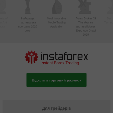
вніший
Найкраща
Most Innovative
Forex Broker Of
Best
в Азії
партнерська
Mobile Trading
The Year на
Techno
року
програма 2020
Application
виставці Money
року
Expo Abu Dhabi
2025
Відкрити торговий рахунок
Для трейдерів