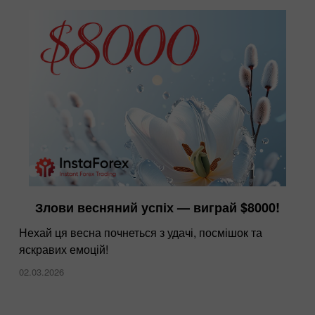
Злови весняний успіх — виграй $8000!
Нехай ця весна почнеться з удачі, посмішок та
яскравих емоцій!
02.03.2026