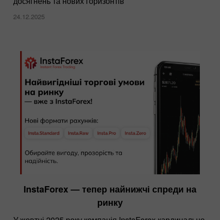
досягнень та нових горизонтів
24.12.2025
InstaForex — тепер найнижчі спреди на
ринку
У жовтні 2025 року компанія InstaForex кардинально