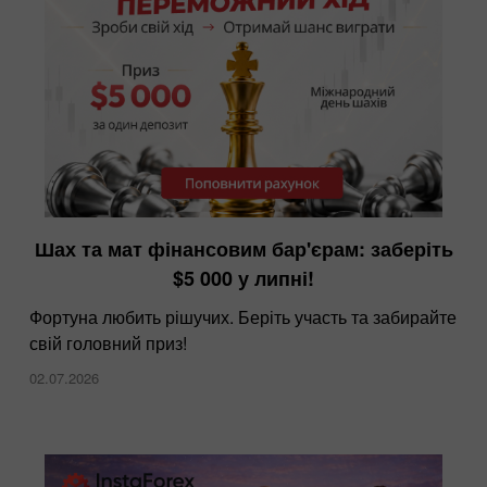
InstaForex — тепер найнижчі спреди на
Шах та мат фінансовим бар'єрам: заберіть
ринку
$5 000 у липні!
10.12.2025
Фортуна любить рішучих. Беріть участь та забирайте
свій головний приз!
02.07.2026