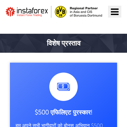
InstaForex पर जाएँ
विशेष प्रस्ताव
$500 एफिलिएट पुरस्कार!
हम अपने सभी भागीदारों को बोनस अभियान $500