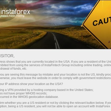
Para Inversionistas
Sistema PAMM
Cómo convertirse en un usuario del sistema de las PAMM?
ISITOR,
ess shows that you are currently located in the USA. If you are a resident of the Uni
Cómo convertirse en
ibited from using the services of InstaFintech Group including online trading, online
drawal of funds, etc.
un usuario del sistema
k you are seeing this message by mistake and your location is not the US, kindly pro
herwise, you must leave the website in order to comply with government restrictions
de las PAMM?
ur IP address show your location as the USA?
sing a VPN provided by a hosting company based in the United States;
oes not have proper WHOIS records;
Operadores, ¡sus inversionistas ya lo están
occurred in the WHOIS geolocation database.
buscando en el monitoreo de cuentas PAMM!
irm whether you are a US resident or not by clicking the relevant button below. If y
ption, being a US resident, you will not be able to open an account with InstaForex
Inversionistas, ¡miles y cientos de operadores