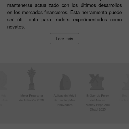
mantenerse actualizado con los últimos desarrollos
en los mercados financieros. Esta herramienta puede
ser útil tanto para traders experimentados como
novatos.
Leer más
r Más
Mejor Programa
Aplicación Móvil
Bróker de Forex
Best
n Asia
de Afiliación 2020
de Trading Más
del Año en
Techno
20
Innovadora
Money Expo Abu
Dhabi 2025