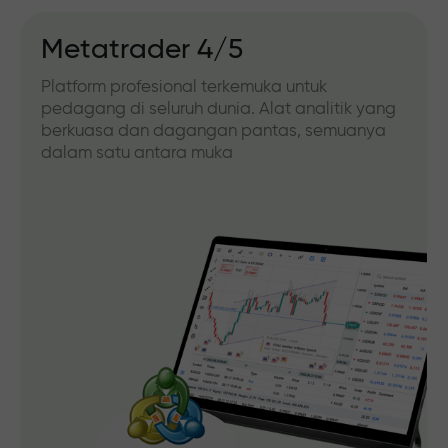
Metatrader 4/5
Platform profesional terkemuka untuk
pedagang di seluruh dunia. Alat analitik yang
berkuasa dan dagangan pantas, semuanya
dalam satu antara muka