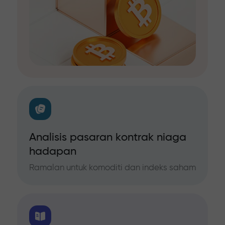
Analisis pasaran kontrak niaga
hadapan
Ramalan untuk komoditi dan indeks saham