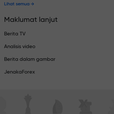
Lihat semua
Maklumat lanjut
Berita TV
Analisis video
Berita dalam gambar
JenakaForex