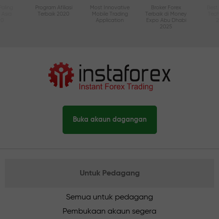
Paling
Program Afiliasi
Most Innovative
Broker Forex
Best
i Asia
Terbaik 2020
Mobile Trading
Terbaik di Money
Tec
20
Application
Expo Abu Dhabi
2025
Buka akaun dagangan
Untuk Pedagang
Semua untuk pedagang
Pembukaan akaun segera