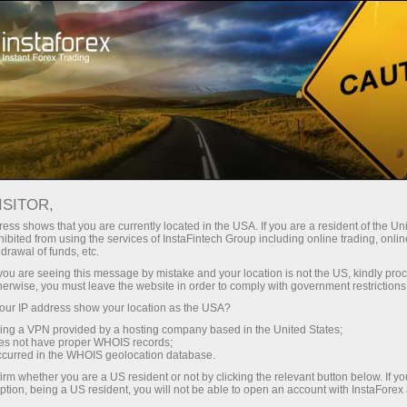
Spread kecil
— keuntungan besar
ISITOR,
ess shows that you are currently located in the USA. If you are a resident of the Uni
Bonus 30%
ibited from using the services of InstaFintech Group including online trading, online
Dengan InstaForex, anda
drawal of funds, etc.
memperoleh akses kepada
untuk setiap deposit
k you are seeing this message by mistake and your location is not the US, kindly pro
peluang yang sangat kompetitif:
herwise, you must leave the website in order to comply with government restrictions
leverage sehingga 1:5000, spread
ur IP address show your location as the USA?
Kelajuan dalam dagangan dan di
yang rendah, serta komisen
sing a VPN provided by a hosting company based in the United States;
terendah di pasaran, bersama
oes not have proper WHOIS records;
jalan raya
occurred in the WHOIS geolocation database.
syarat yang menguntungkan untuk
irm whether you are a US resident or not by clicking the relevant button below. If y
dagangan saham dan indeks.
ption, being a US resident, you will not be able to open an account with InstaForex
Hadiah lumayan peribadi anda
Kami telah membangunkan sistem