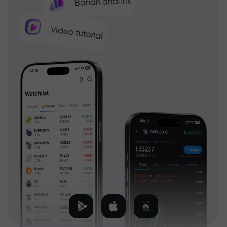
Bahan analitik
Video tutorial