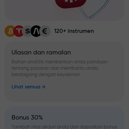
120+ instrumen
Ulasan dan ramalan
Bahan analitik memberikan anda panduan
tentang pasaran dan membantu anda
berdagang dengan keyakinan
Lihat semua
Bonus 30%
Tambah nilai akaun anda dan dapatkan bonus