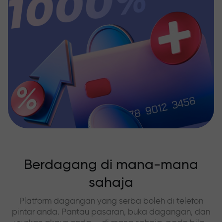
Berdagang di mana-mana
sahaja
Platform dagangan yang serba boleh di telefon
pintar anda. Pantau pasaran, buka dagangan, dan