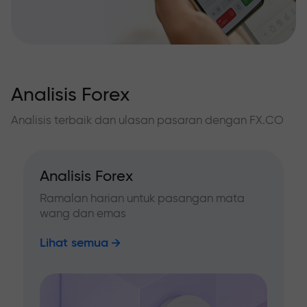
Analisis Forex
Analisis terbaik dan ulasan pasaran dengan FX.CO
Analisis Forex
Ramalan harian untuk pasangan mata
wang dan emas
Lihat semua