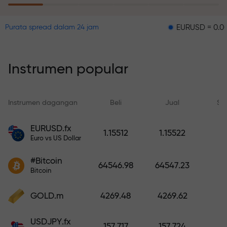
hanya dengan membuat deposit.
EURUSD = 0.00001
GB
Purata spread dalam 24 jam
Program insurans risiko
mengembalikan kerugian anda
dan menjamin penggandaan
Instrumen popular
keuntungan dalam tempoh 6
bulan. Berdagang dengan penuh
ketenangan — modal anda
Instrumen dagangan
Beli
Jual
Sp
dilindungi!
Depositkan dana dan terima
EURUSD.fx
1.15512
1.15522
bonus 1,000 kali ganda daripada
Euro vs US Dollar
deposit anda. X1000 bukan
#Bitcoin
kesilapan. Semakin besar deposit,
64546.98
64547.23
Bitcoin
semakin tinggi penggandanya.
GOLD.m
4269.48
4269.62
USDJPY.fx
157.717
157.724