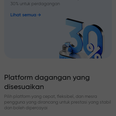
30% untuk perdagangan
Lihat semua
Platform dagangan yang
disesuaikan
Pilih platform yang cepat, fleksibel, dan mesra
pengguna yang dirancang untuk prestasi yang stabil
dan boleh dipercayai