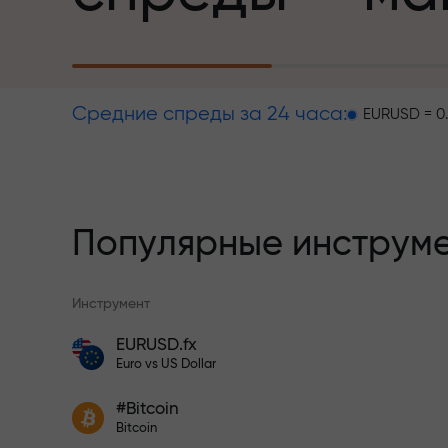
дисциплины в мир трейдинга, будучи
партнёром, вдохновляющим клиентов
Бонус 30%
достигать амбициозных целей
Средние спреды за 24 часа:
EURUSD = 0
Мы даём реальные подарки — не
на каждый д
бонусы, не промокоды. Каждый клиент
InstaForex получает iPhone, MacBook
или путешествие мечты просто за
Скорость
пополнение счёта
Популярные инструм
в трейдинге 
Инструмент
Программа страхования рисков
возмещает ваши убытки и гарантируе
EURUSD.fx
утроение прибыли в течение 6 месяцев
Бонусы для трейдеров
Euro vs US Dollar
Ваш личный 
Торгуйте спокойно — ваш капитал
защищен!
Участвуйте в программах
#Bitcoin
InstaForex и увеличивайте
Bitcoin
прибыль