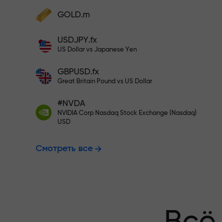
Пополните на $333 — выбирайт
GOLD.m
Пополните счёт — и получите бонус в
1000 раз больше вашего депозита.
USDJPY.fx
Торгуйте бе
X1000 — это не опечатка. Чем больше
US Dollar vs Japanese Yen
депозит, тем выше множитель.
GBPUSD.fx
гарантируем
Great Britain Pound vs US Dollar
#NVDA
NVIDIA Corp Nasdaq Stock Exchange (Nasdaq)
Бонус до X1
USD
Смотреть все
множитель н