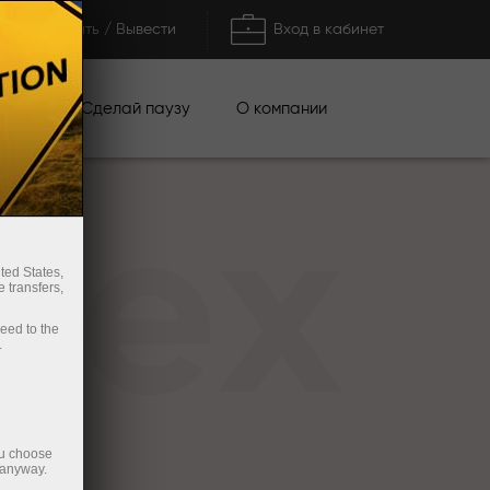
Пополнить / Вывести
Вход в кабинет
кции
Сделай паузу
О компании
rex
ted States,
 transfers,
ceed to the
.
ou choose
 anyway.