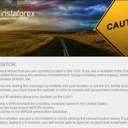
Открыть торговый счёт
Торговые платформы
ачинающим
Инвесторам
Партнерам
Промоа
staFo
ISITOR,
ess shows that you are currently located in the USA. If you are a resident of the Uni
ibited from using the services of InstaFintech Group including online trading, online
drawal of funds, etc.
k you are seeing this message by mistake and your location is not the US, kindly pro
herwise, you must leave the website in order to comply with government restrictions
ur IP address show your location as the USA?
sing a VPN provided by a hosting company based in the United States;
oes not have proper WHOIS records;
occurred in the WHOIS geolocation database.
irm whether you are a US resident or not by clicking the relevant button below. If y
ption, being a US resident, you will not be able to open an account with InstaForex