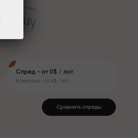
Спред - от 0$ / лот
Комиссия- от 4$ / лот
Сравнить спреды