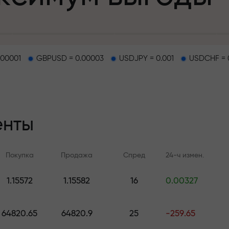
.00001
GBPUSD = 0.00003
USDJPY = 0.001
USDCHF = 
епозит
енты
и на трассе
Покупка
Продажа
Спред
24-ч измен.
т
.
1.15572
1.15582
16
0.00327
Онлайн-обучение
Аналитика FX.C
джекпот подар
Учитесь торговать с нуля —
Ежедневные прогноз
64820.65
64820.9
25
-259.65
курсы и вебинары для всех
Форекс, крипто и ф
уровней