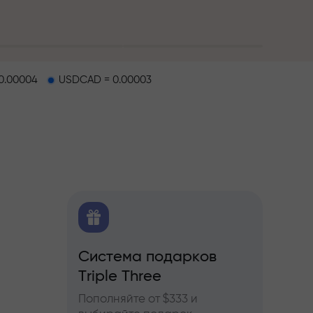
0.00004
USDCAD = 0.00003
O
Система подарков
Бону
ков
Triple Three
ы по
Участв
ьючерсам
InstaF
Пополняйте от $333 и
прибы