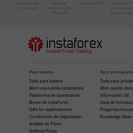
de Trading Más
del Año en
Technology 2024
Instituciones
Innovadora
Money Expo Abu
Financieras de
Dhabi 2025
Confianza 2024
Para traders
Para principiant
Todo para traders
Todo para princip
Abrir una cuenta instantánea
Abrir cuenta dem
Plataforma de operaciones
Información útil
Bonos de InstaForex
Guía de Introduc
Gifts for replenishment
Preguntas frecue
Condiciones de negociación
Knowledge Base
Análisis de Forex
Gráficos Forex