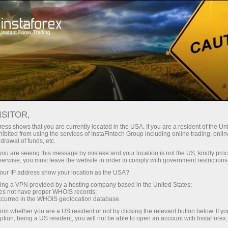
 instantánea de la cuenta
Plataforma comercial
a Principiantes
Para Inversionistas
Para Socios
Campa
omerciales
GBPUSD
ISITOR,
1.34993
ess shows that you are currently located in the USA. If you are a resident of the Uni
(
%)
ibited from using the services of InstaFintech Group including online trading, online
rt
drawal of funds, etc.
07 Aug 2026 17:52
k you are seeing this message by mistake and your location is not the US, kindly pro
25 - 7 August 2026
|
|
1 year
/
2 years
/
3 years
/
4 years
Actual
Forecast
Previous
herwise, you must leave the website in order to comply with government restrictions
ur IP address show your location as the USA?
sing a VPN provided by a hosting company based in the United States;
oes not have proper WHOIS records;
occurred in the WHOIS geolocation database.
irm whether you are a US resident or not by clicking the relevant button below. If y
ption, being a US resident, you will not be able to open an account with InstaForex
Comentarios de los operadores