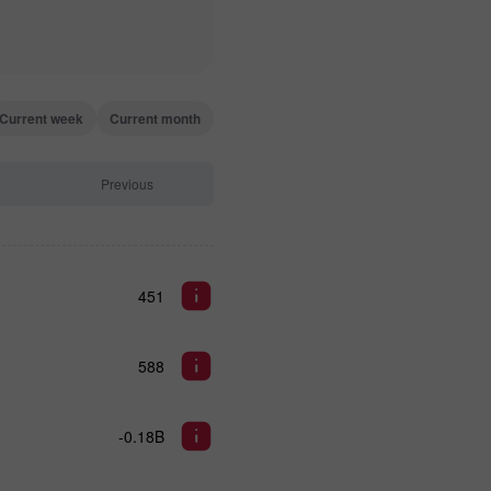
Current week
Current month
Previous
451
588
-0.18B