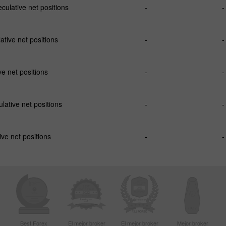
ulative net positions
-
-
tive net positions
-
-
e net positions
-
-
ative net positions
-
-
ve net positions
-
-
Best Forex
El mejor broker
El mejor broker
Mejor broker