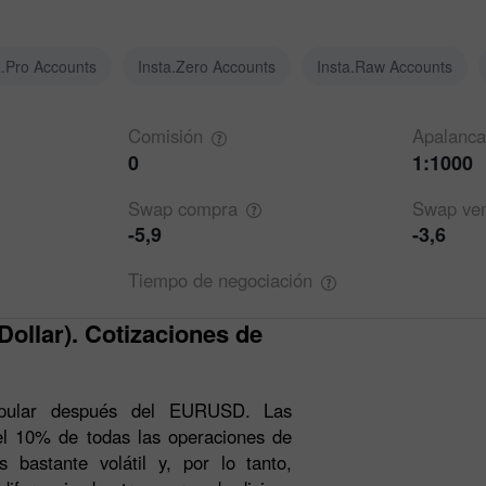
a.Pro Accounts
Insta.Zero Accounts
Insta.Raw Accounts
Comisión
Apalanca
0
1:1000
Swap
compra
Swap
ve
-5,9
-3,6
Tiempo de
negociación
pular después del EURUSD. Las
del 10% de todas las operaciones de
 bastante volátil y, por lo tanto,