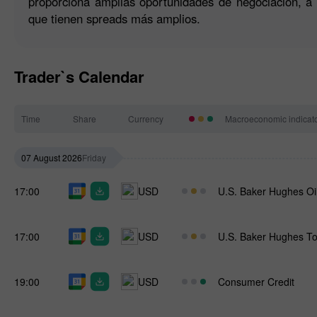
proporciona amplias oportunidades de negociación, a d
que tienen spreads más amplios.
Trader`s Calendar
Time
Share
Currency
Macroeconomic indicat
07 August 2026
Friday
17:00
USD
U.S. Baker Hughes Oi
17:00
USD
U.S. Baker Hughes To
19:00
USD
Consumer Credit