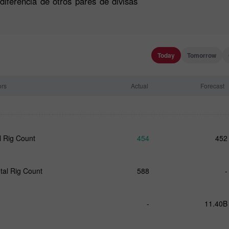
iferencia de otros pares de divisas
Today
Tomorrow
ors
Actual
Forecast
l Rig Count
454
452
tal Rig Count
588
-
-
11.40B