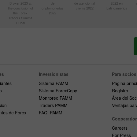
Broker 2023 at
de
de atención al
2022 en
the conclusion of
criptomonedas
cliente 2022
Latinoamérica
the Forex
2022
Traders Summit
Dubai
es
Inversionistas
Para socios
iantes
Sistema PAMM
Página princ
o
Sistema ForexCopy
Registro
Monitoreo PAMM
Área del Soc
ción
Traders PAMM
Ventajas para
ntes de Forex
FAQ: PAMM
Cooperatio
Careers
For Press