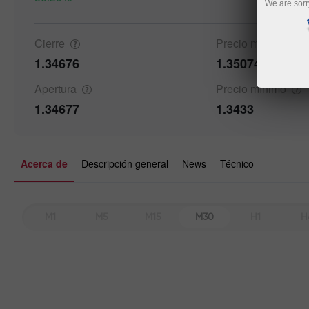
We are sorr
Cierre
Precio
máximo
Details a
1.34676
1.35074
Apertura
Precio
mínimo
1.34677
1.3433
Acerca de
Descripción general
News
Técnico
M1
M5
M15
M30
H1
H