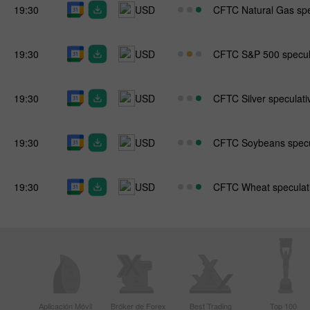
19:30
USD
CFTC Natural Gas spec
19:30
USD
CFTC S&P 500 specula
19:30
USD
CFTC Silver speculativ
19:30
USD
CFTC Soybeans specul
19:30
USD
CFTC Wheat speculati
Aplicación Móvil
Bróker de Forex
Best Trading
Top 100