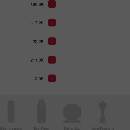
-190.8K
-17.2K
22.2K
211.8K
-2.0K
Mejor programa
Best Forex
Bróker Más
Mejor Programa