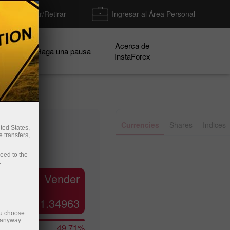
Depositar/Retirar
Ingresar al Área Personal
Acerca de
ñas
Haga una pausa
InstaForex
✕
Currencies
Shares
Indices
ted States,
 transfers,
ceed to the
Line
Bar
.
Vender
1.34963
ou choose
 anyway.
49.71%