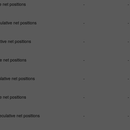
 net positions
-
-
ative net positions
-
-
ve net positions
-
-
 net positions
-
-
ative net positions
-
-
 net positions
-
-
ulative net positions
-
-