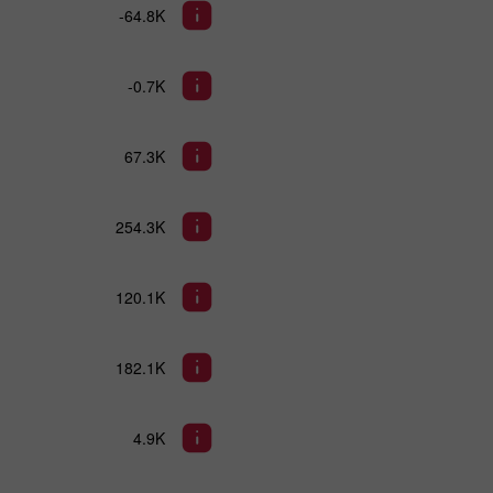
-64.8K
-0.7K
67.3K
254.3K
120.1K
182.1K
4.9K