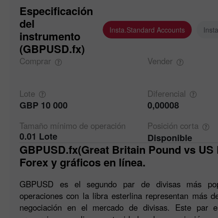
Especificación
del
Insta.Standard Accounts
Inst
instrumento
(GBPUSD.fx)
Comprar
Vender
Lote
Diferencial
GBP 10 000
0,00008
Tamaño mínimo de
operación
Posición
corta
0.01 Lote
Disponible
GBPUSD.fx(Great Britain Pound vs US Dollar). Cotizaciones de
Forex y gráficos en línea.
GBPUSD es el segundo par de divisas más po
operaciones con la libra esterlina representan más 
negociación en el mercado de divisas. Este par es